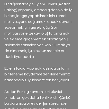
Bir diğer ifadeyle Eylem Taklidi (Action 
Faking) yapmak, amaca giden yolda iyi 
bir başlangıç yapabilmek için temel 
motivasyonu sağlamak, ancak devam 
edebilmek için gerekli güçlü bir 
motivasyonel zekayı oluşturamamak 
ve eyleme geçememek olarak geniş 
anlamda tanımlanıyor. Yani "Olmak ya 
da olmamak, işte bütün mesele bu" 
dedirtiyor adeta.
Eylem taklidi yapmak, aslında anlamlı 
bir ilerleme kaydetmeden ilerlememiz 
hakkında bizi iyi hissettiren her şeydir.
Action Faking kavramı, erteleyici 
olmaktan çok daha tehlikelidir. Çünkü 
bu durumda birey gelişim sürecinde 