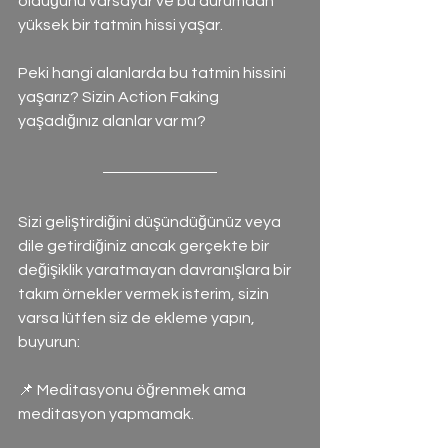
olduğunu varsayar ve bu durumdan 
yüksek bir tatmin hissi yaşar.
Peki hangi alanlarda bu tatmin hissini 
yaşarız? Sizin Action Faking 
yaşadığınız alanlar var mı?
Sizi geliştirdiğini düşündüğünüz veya 
dile getirdiğiniz ancak gerçekte bir 
değişiklik yaratmayan davranışlara bir 
takım örnekler vermek isterim, sizin 
varsa lütfen siz de ekleme yapın, 
buyurun:
📌 Meditasyonu öğrenmek ama 
meditasyon yapmamak.